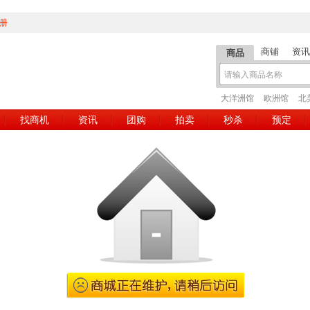
册
商铺
资讯
商品
大洋洲馆
欧洲馆
北
找商机
资讯
团购
拍卖
秒杀
预定