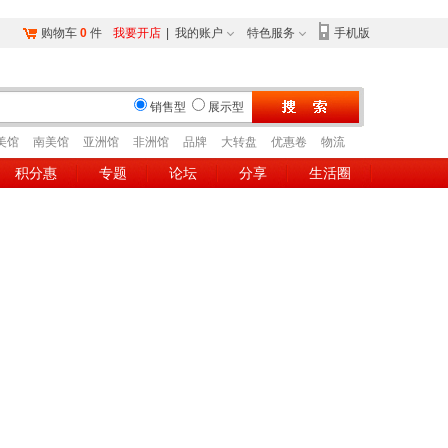
购物车
0
件
我要开店
|
我的账户
特色服务
手机版
销售型
展示型
美馆
南美馆
亚洲馆
非洲馆
品牌
大转盘
优惠卷
物流
积分惠
专题
论坛
分享
生活圈