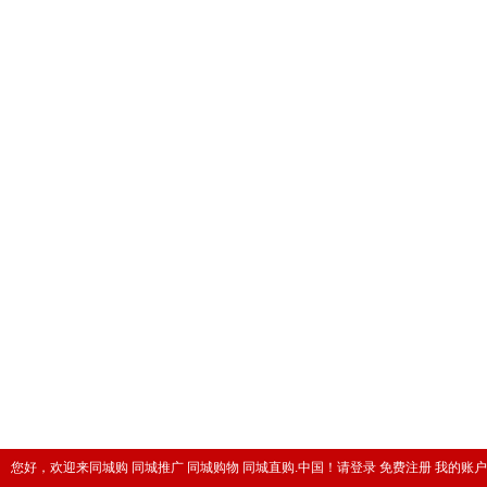
您好，欢迎来同城购 同城推广 同城购物 同城直购.中国！
请登录
免费注册
我的账户