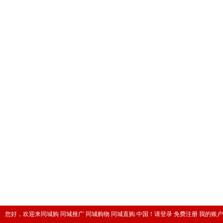
您好，欢迎来同城购 同城推广 同城购物 同城直购.中国！
请登录
免费注册
我的账户