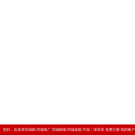
您好，欢迎来同城购 同城推广 同城购物 同城直购.中国！
请登录
免费注册
我的账户