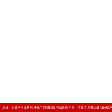
您好，欢迎来同城购 同城推广 同城购物 同城直购.中国！
请登录
免费注册
我的账户