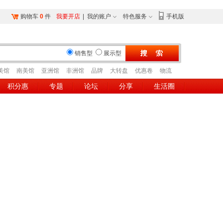
购物车
0
件
我要开店
|
我的账户
特色服务
手机版
销售型
展示型
美馆
南美馆
亚洲馆
非洲馆
品牌
大转盘
优惠卷
物流
积分惠
专题
论坛
分享
生活圈