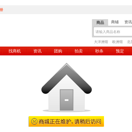
册
商铺
资讯
商品
大洋洲馆
欧洲馆
北
找商机
资讯
团购
拍卖
秒杀
预定